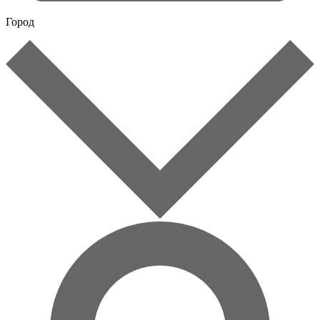
Город