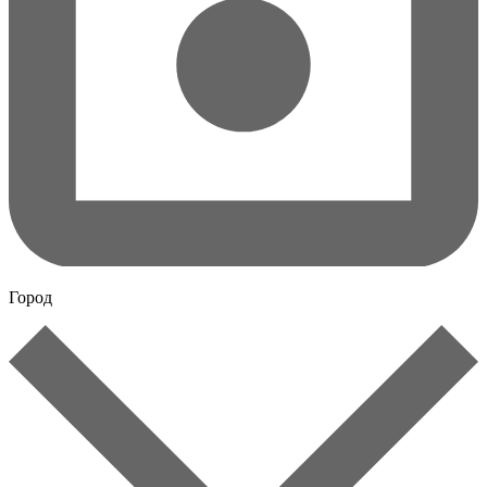
Город