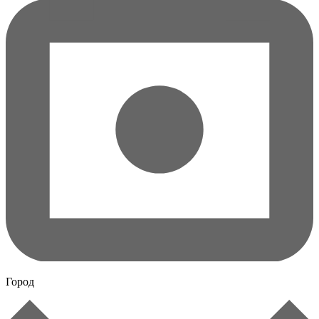
Город