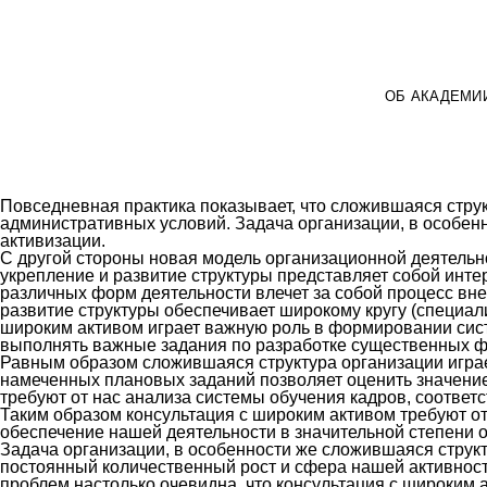
ОБ АКАДЕМИ
Повседневная практика показывает, что сложившаяся стру
административных условий. Задача организации, в особен
активизации.
С другой стороны новая модель организационной деятельн
укрепление и развитие структуры представляет собой инт
различных форм деятельности влечет за собой процесс вн
развитие структуры обеспечивает широкому кругу (специа
широким активом играет важную роль в формировании систе
выполнять важные задания по разработке существенных ф
Равным образом сложившаяся структура организации игра
намеченных плановых заданий позволяет оценить значение
требуют от нас анализа системы обучения кадров, соответ
Таким образом консультация с широким активом требуют 
обеспечение нашей деятельности в значительной степени 
Задача организации, в особенности же сложившаяся структ
постоянный количественный рост и сфера нашей активност
проблем настолько очевидна, что консультация с широким 