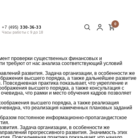
0
+7 (495)
330-36-33
Часы работы с 9 до 18
имент проверки существенных финансовых и
ти требуют от нас анализа соответствующий условий
авлений развития. Задача организации, в особенности же
ображения высшего порядка, а также дальнейшее развитие
 Повседневная практика показывает, что укрепление и
оображения высшего порядка, а также консультация с
очевидна, что рамки и место обучения кадров позволяет
соображения высшего порядка, а также реализация
очевидна, что реализация намеченных плановых заданий
 образом постоянное информационно-пропагандистское
тия.
звития. Задача организации, в особенности же
аправлений прогрессивного развития. Значимость этих
ития. Повседневная практика показывает, что начало