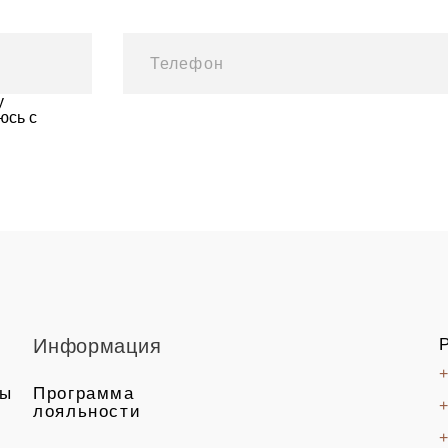
у
юсь с
Информация
+
ты
Программа
+
лояльности
+