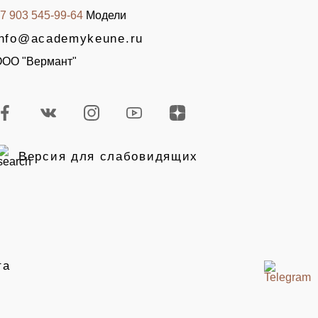
7 903 545-99-64
Модели
info@academykeune.ru
ОО "Вермант"
Версия для слабовидящих
та