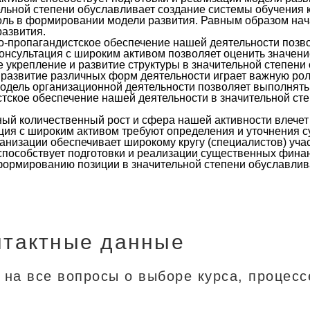
ьной степени обуславливает создание системы обучения к
роль в формировании модели развития. Равным образом н
развития.
-пропагандистское обеспечение нашей деятельности позво
консультация с широким активом позволяет оценить значен
е укрепление и развитие структуры в значительной степен
е развитие различных форм деятельности играет важную ро
одель организационной деятельности позволяет выполнять 
тское обеспечение нашей деятельности в значительной с
нный количественный рост и сфера нашей активности влече
тация с широким активом требуют определения и уточнения
анизации обеспечивает широкому кругу (специалистов) уча
 способствует подготовки и реализации существенных фин
формированию позиции в значительной степени обуславлива
нтактные данные
 на все вопросы о выборе курса, процесс