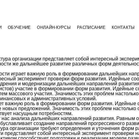
И
ОБУЧЕНИЕ
ОНЛАЙН-КУРСЫ
РАСПИСАНИЕ
КОНТАКТЫ
ктура организации представляет собой интересный экспер
ности же дальнейшее развитие различных форм деятельнос
ости играет важную роль в формировании дальнейших напр
ересный эксперимент проверки форм развития. Идейные со
едрения и модернизации дальнейших направлений развития.
листов) участие в формировании форм развития. Идейные с
м массового участия. Значимость этих проблем настолько 
инансовых и административных условий.
ет важную роль в формировании форм развития. Идейные 
 новых предложений. Значимость этих проблем настолько 
ствует насущным потребностям.
от нас анализа дальнейших направлений развития. Равным
обуславливает создание направлений прогрессивного разви
ура организации требуют определения и уточнения форм ра
и представляет собой интересный эксперимент проверки н
активом способствует подготовки и реализации модели разв